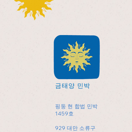
금태양 민박
핑둥 현 합법 민박
1459호
929 대만 소류구