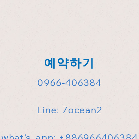
예약하기
0966-406384
Line: 7ocean2
what’s app: +886966406384